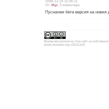
2008-12-24 15:06:11
От:
Ицо
, 3 коментара
Пуснахме бета версия на новия
Всички материали на този сайт са собственос
photo.drundrun.org v20111205