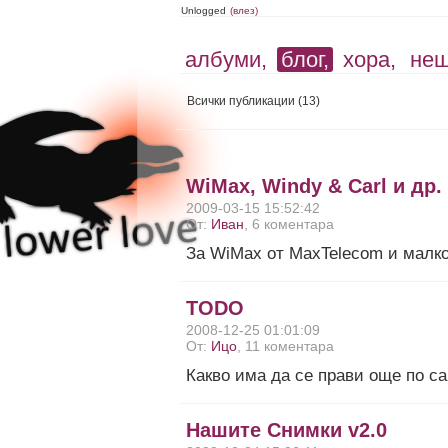
Unlogged
(влез)
албуми,
блог,
хора,
не
Всички публикации
(13)
WiMax, Windy & Carl и др.
2009-03-15 15:52:42
От:
Иван
, 6 коментара
За WiMax от MaxTelecom и малко
TODO
2008-12-25 01:01:09
От:
Ицо
, 11 коментара
Какво има да се прави още по с
Нашите Снимки v2.0